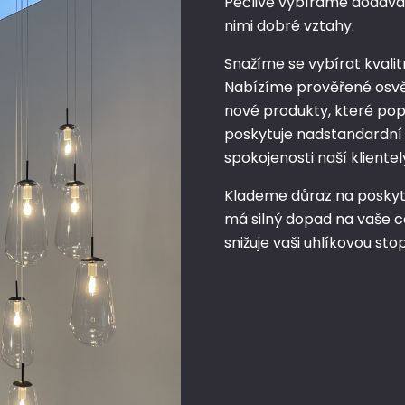
Pečlivě vybíráme dodavat
nimi dobré vztahy.
Snažíme se vybírat kvali
Nabízíme prověřené osv
nové produkty, které popt
poskytuje nadstandardní 
spokojenosti naší klientel
Klademe důraz na poskyto
má silný dopad na vaše ce
snižuje vaši uhlíkovou sto