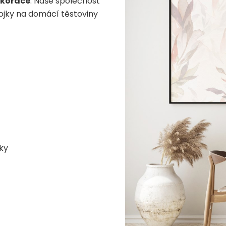
ekorace
. Naše společnost
ojky na domácí těstoviny
nky