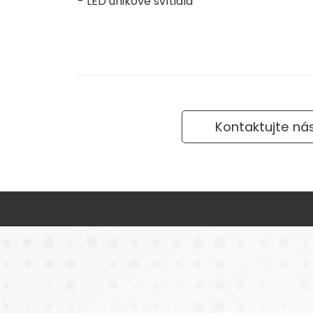
- LED únikové svítidla
Kontaktujte ná