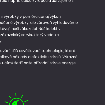
ele napříč celou Evropou a udržujeme s
tní výrobky v poměru cena/výkon.
ědčené výrobky, ale zároveň vyhledáváme
ávají naši zákazníci. Náš kolektiv
zákaznický servis, který vede ke
y.
vání LED osvětlovací technologie, která
lkové náklady a efektivitu zdrojů. Výrazně
pu, čímž šetří naše přírodní zdroje energie.