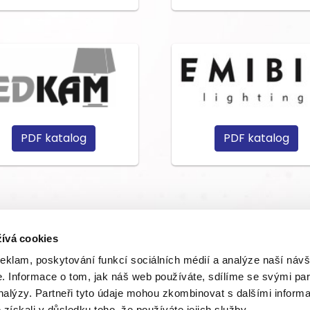
PDF katalog
PDF katalog
ívá cookies
reklam, poskytování funkcí sociálních médií a analýze naší návš
 Informace o tom, jak náš web používáte, sdílíme se svými par
analýzy. Partneři tyto údaje mohou zkombinovat s dalšími inform
é získali v důsledku toho, že používáte jejich služby.