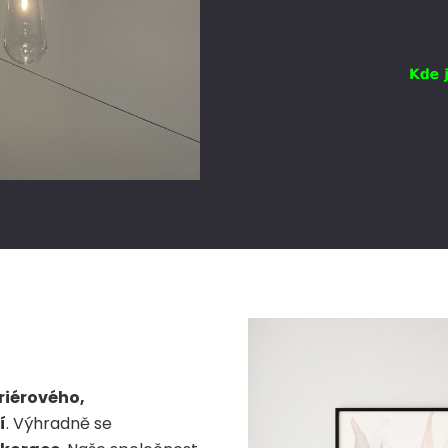
riérového,
í
. Výhradně se