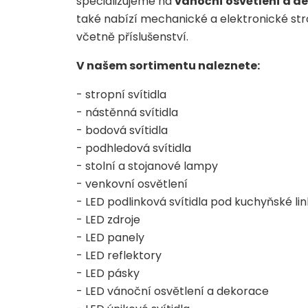
specializujeme na
vánoční osvětlení a d
také nabízí mechanické a elektronické str
včetně příslušenství.
V našem sortimentu naleznete:
- stropní svítidla
- nástěnná svítidla
- bodová svítidla
- podhledová svítidla
- stolní a stojanové lampy
- venkovní osvětlení
- LED podlinková svítidla pod kuchyňské li
- LED zdroje
- LED panely
- LED reflektory
- LED pásky
- LED vánoční osvětlení a dekorace